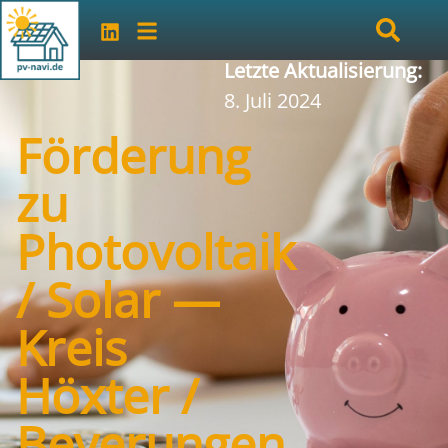
Letzte Aktualisierung:
8. Juli 2024
Förderung
zu
Photovoltaik
/ Solar —
Kreis
Höxter /
Beverungen