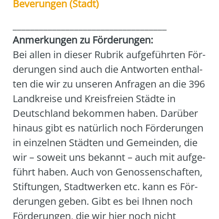
Bever­un­gen (Stadt)
___________________________________
Anmer­kun­gen zu För­de­run­gen:
Bei allen in die­ser Rubrik auf­ge­führ­ten För­
de­run­gen sind auch die Ant­wor­ten ent­hal­
ten die wir zu unse­ren Anfra­gen an die 396
Land­krei­se und Kreis­frei­en Städ­te in
Deutsch­land bekom­men haben. Dar­über
hin­aus gibt es natür­lich noch För­de­run­gen
in ein­zel­nen Städ­ten und Gemein­den, die
wir – soweit uns bekannt – auch mit auf­ge­
führt haben. Auch von Genos­sen­schaf­ten,
Stif­tun­gen, Stadt­wer­ken etc. kann es För­
de­run­gen geben. Gibt es bei Ihnen noch
För­de­run­gen, die wir hier noch nicht