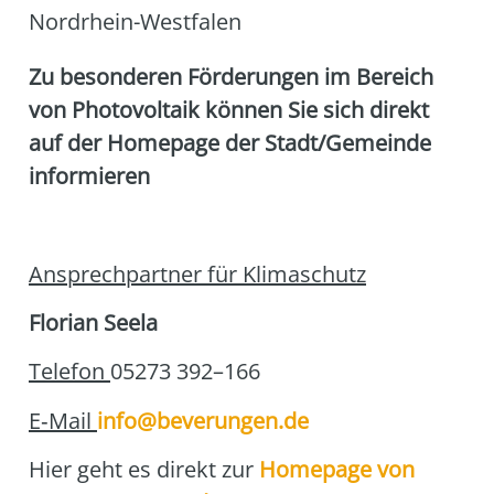
Nordrhein-Westfalen
Zu beson­de­ren För­de­run­gen im Bereich
von Pho­to­vol­ta­ik kön­nen Sie sich direkt
auf der Home­page der Stadt/Gemeinde
infor­mie­ren
Ansprech­part­ner für Kli­ma­schutz
Flo­ri­an See­la
Tele­fon
05273 392–166
E‑Mail
info@beverungen.de
Hier geht es direkt zur
Home­page von