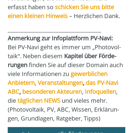
erfasst haben so
schi­cken Sie uns bit­te
einen klei­nen Hin­weis
– Herz­li­chen Dank.
___________________________________
Anmer­kung zur Info­platt­form PV-Navi:
Bei PV-Navi geht es immer um „Pho­to­vol­
ta­ik“. Neben die­sem
Kapi­tel über För­de­
run­gen
fin­den Sie auf die­ser Domain auch
vie­le Infor­ma­tio­nen zu
gewerb­li­chen
Anbie­tern
,
Ver­an­stal­tun­gen
,
das
PV-Navi
ABC
,
beson­de­ren Akteu­ren
,
Info­quel­len
,
die
täg­li­chen NEWS
und vie­les mehr.
(Pho­to­vol­ta­ik, PV, ABC, Wis­sen, Erklä­run­
gen, Grund­la­gen, Rat­ge­ber, Tipps)