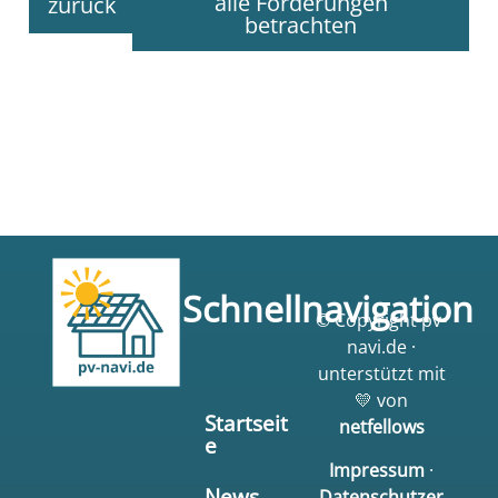
alle Förderungen
zurück
betrachten
Schnellnavigation
© Copyright pv-
navi.de ·
unterstützt mit
💛 von
Startseit
netfellows
e
Impressum
·
News
Datenschutzer