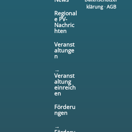
klärung
·
AGB
Regional
e PV-
Nachric
hten
Veranst
altunge
n
→
Veranst
altung
einreich
en
Förderu
ngen
→