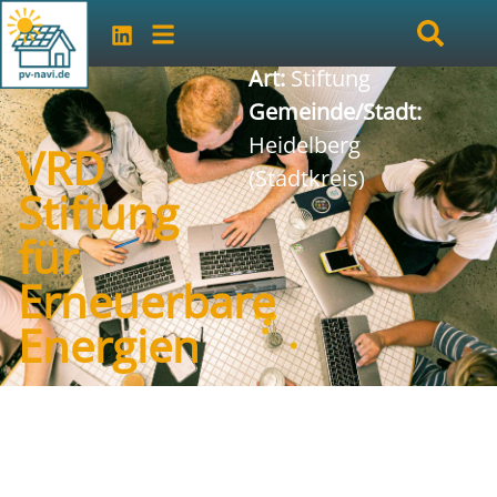
Art:
Stiftung
Gemeinde/Stadt:
Heidelberg
VRD
(Stadtkreis)
Stiftung
für
Erneuerbare
Energien