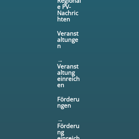
Regional
e PV-
Nachric
hten
Veranst
altunge
n
→
Veranst
altung
einreich
en
Förderu
ngen
→
Förderu
ng
einreich