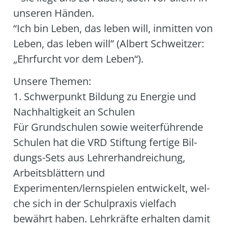
unse­ren Hän­den.
“Ich bin Leben, das leben will, inmit­ten von
Leben, das leben will” (Albert Schweit­zer:
„Ehr­furcht vor dem Leben“).
Unse­re The­men:
1. Schwer­punkt Bil­dung zu Ener­gie und
Nach­hal­tig­keit an Schu­len
Für Grund­schu­len sowie wei­ter­füh­ren­de
Schu­len hat die VRD Stif­tung fer­ti­ge Bil­
dungs-Sets aus Leh­rer­hand­rei­chung,
Arbeits­blät­tern und
Experimenten/lernspielen ent­wi­ckelt, wel­
che sich in der Schul­pra­xis viel­fach
bewährt haben. Lehr­kräf­te erhal­ten damit