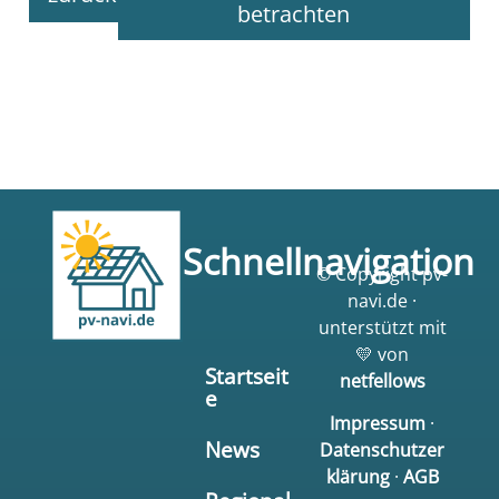
betrachten
Schnellnavigation
© Copyright pv-
navi.de ·
unterstützt mit
💛 von
Startseit
netfellows
e
Impressum
·
News
Datenschutzer
klärung
·
AGB