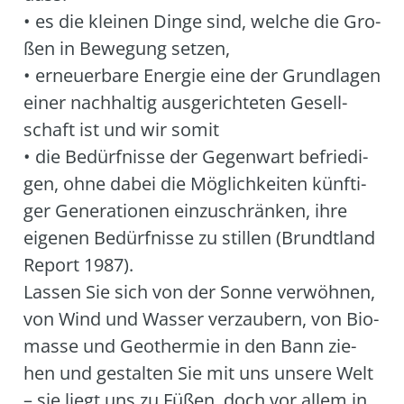
• es die klei­nen Din­ge sind, wel­che die Gro­
ßen in Bewe­gung set­zen,
• erneu­er­ba­re Ener­gie eine der Grund­la­gen
einer nach­hal­tig aus­ge­rich­te­ten Gesell­
schaft ist und wir somit
• die Bedürf­nis­se der Gegen­wart befrie­di­
gen, ohne dabei die Mög­lich­kei­ten künf­ti­
ger Gene­ra­tio­nen ein­zu­schrän­ken, ihre
eige­nen Bedürf­nis­se zu stil­len (Brundt­land
Report 1987).
Las­sen Sie sich von der Son­ne ver­wöh­nen,
von Wind und Was­ser ver­zau­bern, von Bio­
mas­se und Geo­ther­mie in den Bann zie­
hen und gestal­ten Sie mit uns unse­re Welt
– sie liegt uns zu Füßen, doch vor allem in