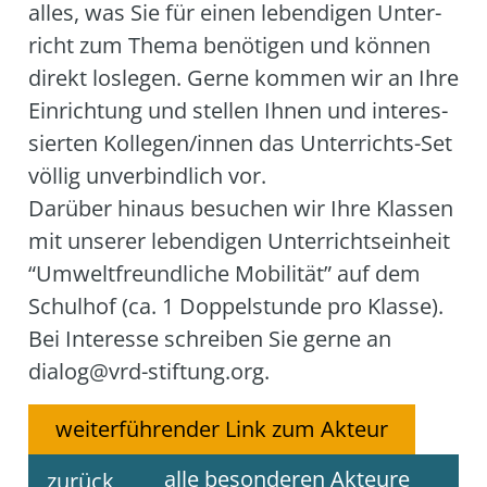
alles, was Sie für einen leben­di­gen Unter­
richt zum The­ma benö­ti­gen und kön­nen
direkt los­le­gen. Ger­ne kom­men wir an Ihre
Ein­rich­tung und stel­len Ihnen und inter­es­
sier­ten Kollegen/innen das Unter­richts-Set
völ­lig unver­bind­lich vor.
Dar­über hin­aus besu­chen wir Ihre Klas­sen
mit unse­rer leben­di­gen Unter­richts­ein­heit
“Umwelt­freund­li­che Mobi­li­tät” auf dem
Schul­hof (ca. 1 Dop­pel­stun­de pro Klas­se).
Bei Inter­es­se schrei­ben Sie ger­ne an
dialog@vrd-stiftung.org.
weiterführender Link zum Akteur
alle besonderen Akteure
zurück