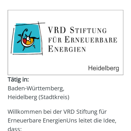
Tätig in:
Baden-Württemberg
,
Heidelberg (Stadtkreis)
Will­kom­men bei der VRD Stif­tung für
Erneu­er­ba­re Ener­gien­Uns lei­tet die Idee,
dass: