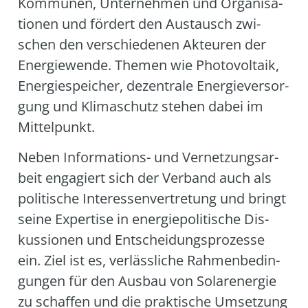
Kom­mu­nen, Unter­neh­men und Orga­ni­sa­
tio­nen und för­dert den Aus­tausch zwi­
schen den ver­schie­de­nen Akteu­ren der
Ener­gie­wen­de. The­men wie Pho­to­vol­ta­ik,
Ener­gie­spei­cher, dezen­tra­le Ener­gie­ver­sor­
gung und Kli­ma­schutz ste­hen dabei im
Mit­tel­punkt.
Neben Infor­ma­ti­ons- und Ver­net­zungs­ar­
beit enga­giert sich der Ver­band auch als
poli­ti­sche Inter­es­sen­ver­tre­tung und bringt
sei­ne Exper­ti­se in ener­gie­po­li­ti­sche Dis­
kus­sio­nen und Ent­schei­dungs­pro­zes­se
ein. Ziel ist es, ver­läss­li­che Rah­men­be­din­
gun­gen für den Aus­bau von Solar­ener­gie
zu schaf­fen und die prak­ti­sche Umset­zung