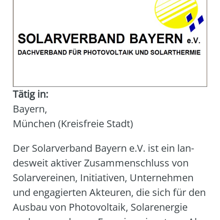
Tätig in:
Bayern
,
München (Kreisfreie Stadt)
Der Solar­ver­band Bay­ern e.V. ist ein lan­
des­weit akti­ver Zusam­men­schluss von
Solar­ver­ei­nen, Initia­ti­ven, Unter­neh­men
und enga­gier­ten Akteu­ren, die sich für den
Aus­bau von Pho­to­vol­ta­ik, Solar­ener­gie