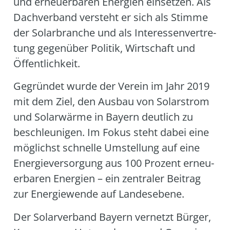
und erneu­er­ba­ren Ener­gien ein­set­zen. Als
Dach­ver­band ver­steht er sich als Stim­me
der Solar­bran­che und als Inter­es­sen­ver­tre­
tung gegen­über Poli­tik, Wirt­schaft und
Öffent­lich­keit.
Gegrün­det wur­de der Ver­ein im Jahr 2019
mit dem Ziel, den Aus­bau von Solar­strom
und Solar­wär­me in Bay­ern deut­lich zu
beschleu­ni­gen. Im Fokus steht dabei eine
mög­lichst schnel­le Umstel­lung auf eine
Ener­gie­ver­sor­gung aus 100 Pro­zent erneu­
er­ba­ren Ener­gien – ein zen­tra­ler Bei­trag
zur Ener­gie­wen­de auf Lan­des­ebe­ne.
Der Solar­ver­band Bay­ern ver­netzt Bür­ger,