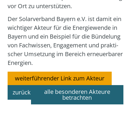
vor Ort zu unter­stüt­zen.
Der Solar­ver­band Bay­ern e.V. ist damit ein
wich­ti­ger Akteur für die Ener­gie­wen­de in
Bay­ern und ein Bei­spiel für die Bün­de­lung
von Fach­wis­sen, Enga­ge­ment und prak­ti­
scher Umset­zung im Bereich erneu­er­ba­rer
Ener­gien.
weiterführender Link zum Akteur
alle besonderen Akteure
zurück
betrachten