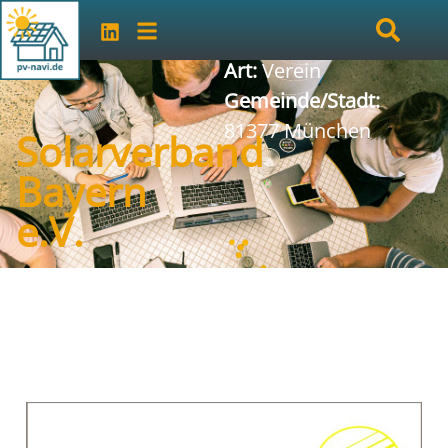
Art:
Verein
Gemeinde/Stadt:
81377 München
Solarverband
Bayern
e.V.