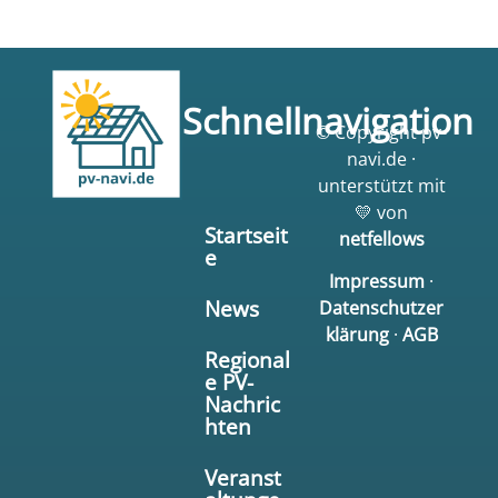
Schnellnavigation
© Copyright pv-
navi.de ·
unterstützt mit
💛 von
Startseit
netfellows
e
Impressum
·
News
Datenschutzer
klärung
·
AGB
Regional
e PV-
Nachric
hten
Veranst