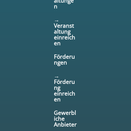
altunge
n
→
Veranst
altung
einreich
en
Förderu
ngen
→
Förderu
ng
einreich
en
Gewerbl
iche
Anbieter