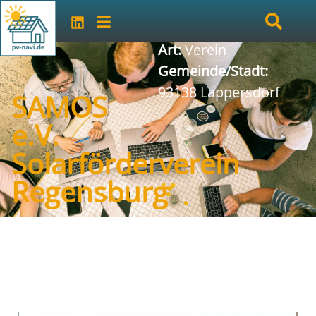
Art:
Verein
Gemeinde/Stadt:
93138 Lappersdorf
SAMOS
e.V.
Solarförderverein
Regensburg