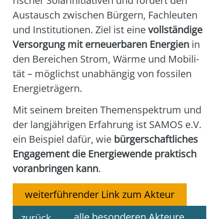
ri­scher Solar­in­itia­ti­ven und för­dert den
Aus­tausch zwi­schen Bür­gern, Fach­leu­ten
und Insti­tu­tio­nen. Ziel ist eine
voll­stän­di­ge
Ver­sor­gung mit erneu­er­ba­ren Ener­gien
in
den Berei­chen Strom, Wär­me und Mobi­li­
tät – mög­lichst unab­hän­gig von fos­si­len
Ener­gie­trä­gern.
Mit sei­nem brei­ten The­men­spek­trum und
der lang­jäh­ri­gen Erfah­rung ist SAMOS e.V.
ein Bei­spiel dafür, wie
bür­ger­schaft­li­ches
Enga­ge­ment die Ener­gie­wen­de prak­tisch
vor­an­brin­gen kann
.
weiterführender Link zum Akteur
alle besonderen Akteure
zurück