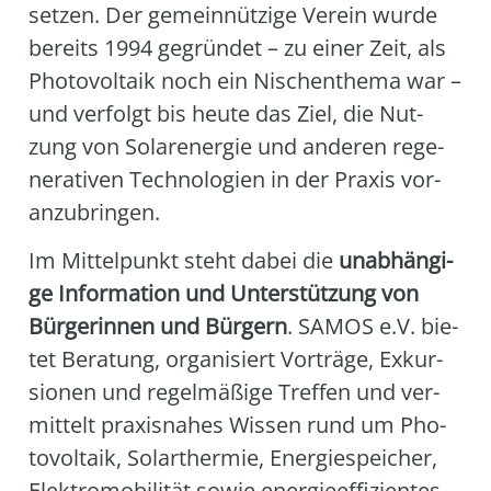
set­zen. Der gemein­nüt­zi­ge Ver­ein wur­de
bereits 1994 gegrün­det – zu einer Zeit, als
Pho­to­vol­ta­ik noch ein Nischen­the­ma war –
und ver­folgt bis heu­te das Ziel, die Nut­
zung von Solar­ener­gie und ande­ren rege­
ne­ra­ti­ven Tech­no­lo­gien in der Pra­xis vor­
an­zu­brin­gen.
Im Mit­tel­punkt steht dabei die
unab­hän­gi­
ge Infor­ma­ti­on und Unter­stüt­zung von
Bür­ge­rin­nen und Bür­gern
. SAMOS e.V. bie­
tet Bera­tung, orga­ni­siert Vor­trä­ge, Exkur­
sio­nen und regel­mä­ßi­ge Tref­fen und ver­
mit­telt pra­xis­na­hes Wis­sen rund um Pho­
to­vol­ta­ik, Solar­ther­mie, Ener­gie­spei­cher,
Elek­tro­mo­bi­li­tät sowie ener­gie­ef­fi­zi­en­tes