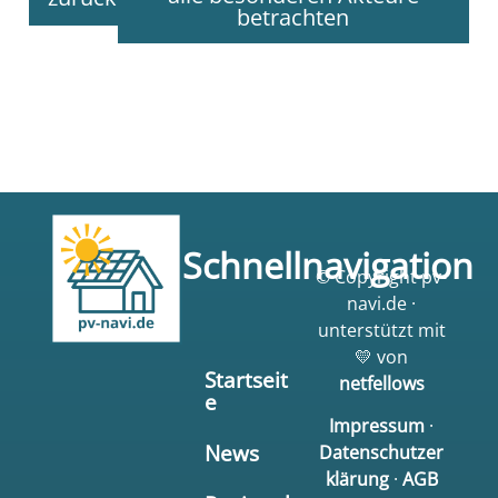
betrachten
Schnellnavigation
© Copyright pv-
navi.de ·
unterstützt mit
💛 von
Startseit
netfellows
e
Impressum
·
News
Datenschutzer
klärung
·
AGB