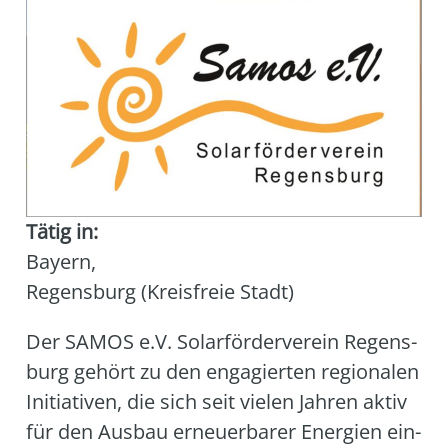
Tätig in:
Bayern
,
Regensburg (Kreisfreie Stadt)
Der SAMOS e.V. Solar­för­der­ver­ein Regens­
burg gehört zu den enga­gier­ten regio­na­len
Initia­ti­ven, die sich seit vie­len Jah­ren aktiv
für den Aus­bau erneu­er­ba­rer Ener­gien ein­