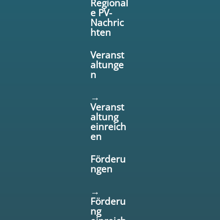
Regional
e PV-
Nachric
hten
Veranst
altunge
n
→
Veranst
altung
einreich
en
Förderu
ngen
→
Förderu
ng