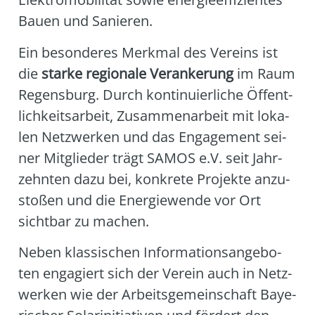
Bau­en und Sanie­ren.
Ein beson­de­res Merk­mal des Ver­eins ist
die
star­ke regio­na­le Ver­an­ke­rung
im Raum
Regens­burg. Durch kon­ti­nu­ier­li­che Öffent­
lich­keits­ar­beit, Zusam­men­ar­beit mit loka­
len Netz­wer­ken und das Enga­ge­ment sei­
ner Mit­glie­der trägt SAMOS e.V. seit Jahr­
zehn­ten dazu bei, kon­kre­te Pro­jek­te anzu­
sto­ßen und die Ener­gie­wen­de vor Ort
sicht­bar zu machen.
Neben klas­si­schen Infor­ma­ti­ons­an­ge­bo­
ten enga­giert sich der Ver­ein auch in Netz­
wer­ken wie der Arbeits­ge­mein­schaft Baye­