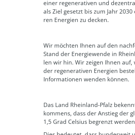
einer rege­ne­ra­ti­ven und dezen­tr
als Ziel gesetzt bis zum Jahr 2030 
ren Ener­gien zu decken.
Wir möch­ten Ihnen auf den nach­fo
Stand der Ener­gie­wen­de in Rhei
len wir hin. Wir zei­gen Ihnen auf, w
der rege­ne­ra­ti­ven Ener­gien best
Infor­ma­tio­nen wen­den kön­nen.
Das Land Rhein­land-Pfalz bekennt 
kom­mens, dass der Anstieg der glo­
1,5 Grad Cel­si­us begrenzt wer­de
Dies bedeu­tet, dass bun­des­weit 