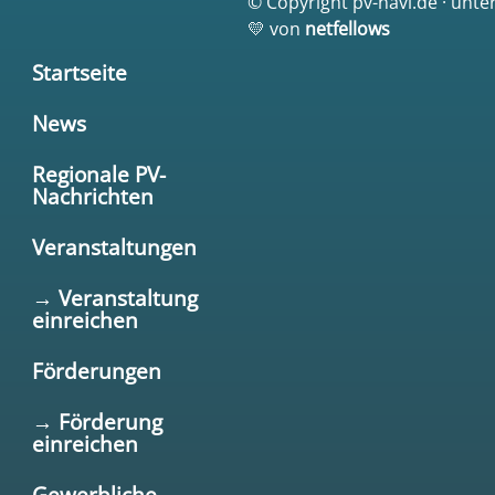
© Copyright pv-navi.de · unte
💛 von
netfellows
Startseite
News
Regionale PV-
Nachrichten
Veranstaltungen
→ Veranstaltung
einreichen
Förderungen
→ Förderung
einreichen
Gewerbliche