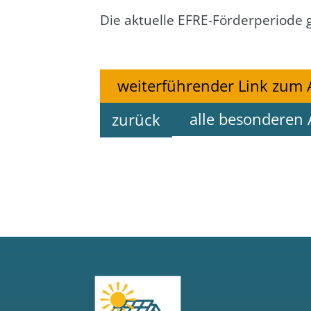
Die aktu­el­le EFRE-För­der­pe­ri­o
weiterführender Link zum 
alle besonderen 
zurück