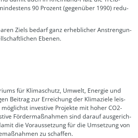
min­des­tens 90 Pro­zent (gegen­über 1990) redu­
ba­ren Ziels bedarf ganz erheb­li­cher Anstren­gun­
l­schaft­li­chen Ebe­nen.
e­ri­ums für Kli­ma­schutz, Umwelt, Ener­gie und
gen Bei­trag zur Errei­chung der Kli­ma­zie­le leis­
 mög­lichst inves­ti­ve Pro­jek­te mit hoher CO2-
­ti­ve För­der­maß­nah­men sind dar­auf aus­ge­rich­
amit die Vor­aus­set­zung für die Umset­zung von
l­ge­maß­nah­men zu schaf­fen.