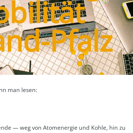
bilität
and-Pfalz
kann man lesen:
wen­de — weg von Atom­ener­gie und Koh­le, hin zu