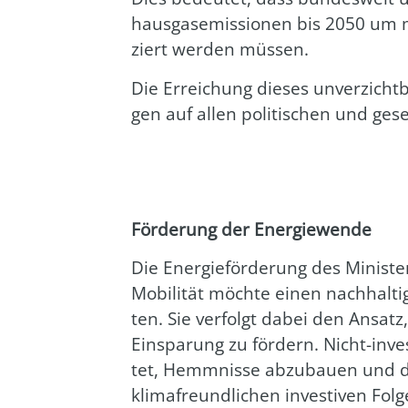
haus­gas­emis­sio­nen bis 2050 um 
ziert wer­den müs­sen.
Die Errei­chung die­ses unver­zicht­
gen auf allen poli­ti­schen und gesel
För­de­rung der Ener­gie­wen­de
Die Ener­gie­för­de­rung des Minis­t
Mobi­li­tät möch­te einen nach­hal­ti­
ten. Sie ver­folgt dabei den Ansatz,
Ein­spa­rung zu för­dern. Nicht-inves
tet, Hemm­nis­se abzu­bau­en und d
kli­ma­freund­li­chen inves­ti­ven Fo