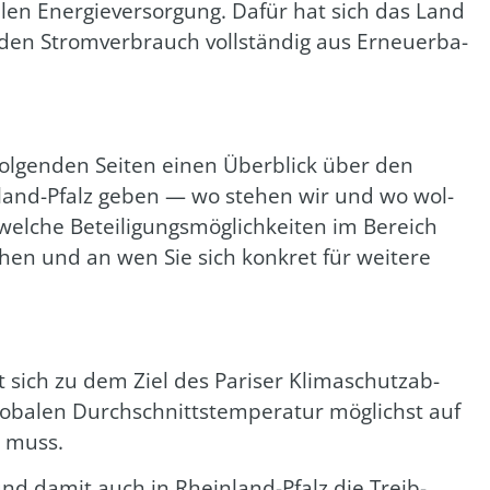
a­len Ener­gie­ver­sor­gung. Dafür hat sich das Land
den Strom­ver­brauch voll­stän­dig aus Erneu­er­ba­
l­gen­den Sei­ten einen Über­blick über den
n­land-Pfalz geben — wo ste­hen wir und wo wol­
el­che Betei­li­gungs­mög­lich­kei­ten im Bereich
ehen und an wen Sie sich kon­kret für wei­te­re
sich zu dem Ziel des Pari­ser Kli­ma­schutz­ab­
ba­len Durch­schnitts­tem­pe­ra­tur mög­lichst auf
n muss.
und damit auch in Rhein­land-Pfalz die Treib­