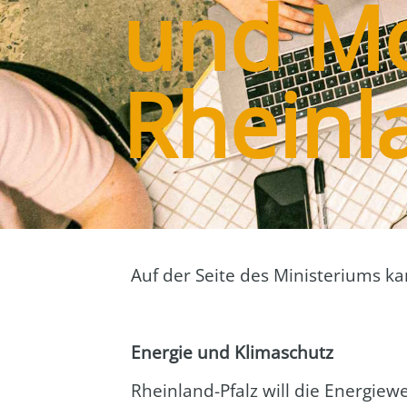
und Mo
Rheinl
Auf der Sei­te des Minis­te­ri­ums 
Ener­gie und Kli­ma­schutz
Rhein­land-Pfalz will die Ener­gie­