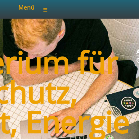
Menü
erium für
A
chutz,
, Energie