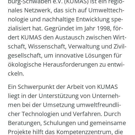
burg-Schwa­ben e.V. (KUMAS) ist ein regio­
na­les Netz­werk, das sich auf Umwelt­tech­
no­lo­gie und nach­hal­ti­ge Ent­wick­lung spe­
zia­li­siert hat. Gegrün­det im Jahr 1998, för­
dert KUMAS den Aus­tausch zwi­schen Wirt­
schaft, Wis­sen­schaft, Ver­wal­tung und Zivil­
ge­sell­schaft, um inno­va­ti­ve Lösun­gen für
öko­lo­gi­sche Her­aus­for­de­run­gen zu ent­wi­
ckeln.
Ein Schwer­punkt der Arbeit von KUMAS
liegt in der Unter­stüt­zung von Unter­neh­
men bei der Umset­zung umwelt­freund­li­
cher Tech­no­lo­gien und Ver­fah­ren. Durch
Bera­tun­gen, Schu­lun­gen und gemein­sa­me
Pro­jek­te hilft das Kom­pe­tenz­zen­trum, die