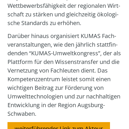
Wett­be­werbs­fä­hig­keit der regio­na­len Wirt­
schaft zu stär­ken und gleich­zei­tig öko­lo­gi­
sche Stan­dards zu erhö­hen.
Dar­über hin­aus orga­ni­siert KUMAS Fach­
ver­an­stal­tun­gen, wie den jähr­lich statt­fin­
den­den “KUMAS-Umwelt­kon­gress”, der als
Platt­form für den Wis­sens­trans­fer und die
Ver­net­zung von Fach­leu­ten dient. Das
Kom­pe­tenz­zen­trum leis­tet somit einen
wich­ti­gen Bei­trag zur För­de­rung von
Umwelt­tech­no­lo­gien und zur nach­hal­ti­gen
Ent­wick­lung in der Regi­on Augs­burg-
Schwa­ben.
weiterführender Link zum Akteur