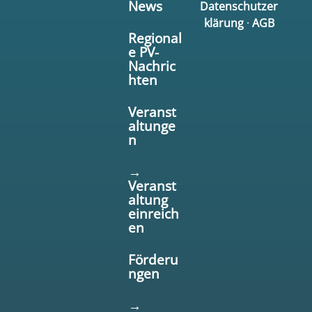
News
Datenschutzer
klärung
·
AGB
Regional
e PV-
Nachric
hten
Veranst
altunge
n
→
Veranst
altung
einreich
en
Förderu
ngen
→