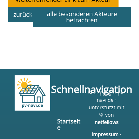
alle besonderen Akteure
zurück
betrachten
Schnellnavigation
© Copyright pv-
navi.de ·
unterstützt mit
💛 von
Startseit
netfellows
e
Impressum
·