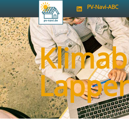
PV-Navi-ABC
Klimab
Lapper