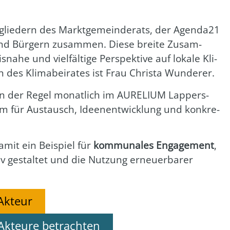
t­glie­dern des Markt­ge­mein­de­rats, der Agenda21
 und Bür­gern zusam­men. Die­se brei­te Zusam­
a­he und viel­fäl­ti­ge Per­spek­ti­ve auf loka­le Kli­
des Kli­ma­bei­ra­tes ist Frau Chris­ta Wun­de­rer.
n in der Regel monat­lich im AURELIUM Lap­pers­
rm für Aus­tausch, Ideen­ent­wick­lung und kon­kre­
damit ein Bei­spiel für
kom­mu­na­les Enga­ge­ment
,
v gestal­tet und die Nut­zung erneu­er­ba­rer
Akteur
Akteure betrachten