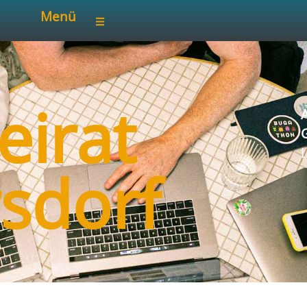
Menü
eirat
A
sdorf