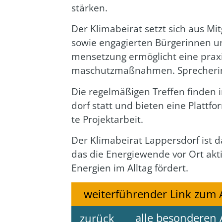
stär­ken.
Der Kli­ma­bei­rat setzt sich aus Mi
sowie enga­gier­ten Bür­ge­rin­nen
men­set­zung ermög­licht eine pra­xis­n
ma­schutz­maß­nah­men. Spre­che­rin 
Die regel­mä­ßi­gen Tref­fen fin­de
dorf statt und bie­ten eine Platt­fo
te Pro­jekt­ar­beit.
Der Kli­ma­bei­rat Lap­pers­dorf ist 
das die Ener­gie­wen­de vor Ort akti
Ener­gien im All­tag för­dert.
weiterführender Link zum 
alle besonderen 
zurück