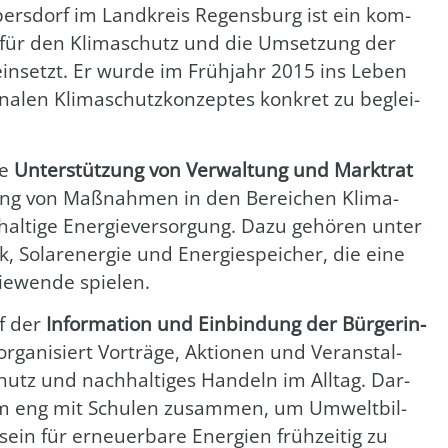
­pers­dorf im Land­kreis Regens­burg ist ein kom­
v für den Kli­ma­schutz und die Umset­zung der
 ein­setzt. Er wur­de im Früh­jahr 2015 ins Leben
a­len Kli­ma­schutz­kon­zep­tes kon­kret zu beglei­
ie
Unter­stüt­zung von Ver­wal­tung und Markt­rat
ung von Maß­nah­men in den Berei­chen Kli­ma­
­hal­ti­ge Ener­gie­ver­sor­gung. Dazu gehö­ren unter
k, Solar­ener­gie und Ener­gie­spei­cher, die eine
gie­wen­de spie­len.
uf der
Infor­ma­ti­on und Ein­bin­dung der Bür­ge­rin­
 orga­ni­siert Vor­trä­ge, Aktio­nen und Ver­an­stal­
utz und nach­hal­ti­ges Han­deln im All­tag. Dar­
­um eng mit Schu­len zusam­men, um Umwelt­bil­
in für erneu­er­ba­re Ener­gien früh­zei­tig zu