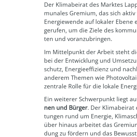
Der Kli­ma­bei­rat des Mark­tes Lap
mu­na­les Gre­mi­um, das sich akti
Ener­gie­wen­de auf loka­ler Ebe­ne
geru­fen, um die Zie­le des kom­mu­n
ten und vor­an­zu­brin­gen.
Im Mit­tel­punkt der Arbeit steht d
bei der Ent­wick­lung und Umset­z
schutz, Ener­gie­ef­fi­zi­enz und nach
ande­rem The­men wie Pho­to­vol­ta­i
zen­tra­le Rol­le für die loka­le Ener­
Ein wei­te­rer Schwer­punkt liegt a
nen und Bür­ger
. Der Kli­ma­bei­rat
tun­gen rund um Ener­gie, Kli­ma­sch
über hin­aus arbei­tet das Gre­mi
dung zu för­dern und das Bewusst­se