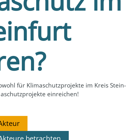
maschutz im
einfurt
ren?
wohl für Kli­ma­schutz­pro­jek­te im Kreis Stein­
­schutz­pro­jek­te ein­rei­chen!
Akteur
Akteure betrachten