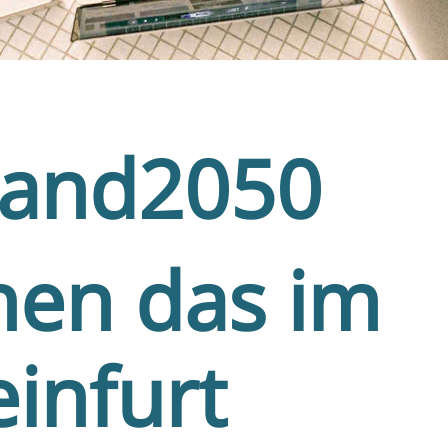
land2050
hen das im
einfurt