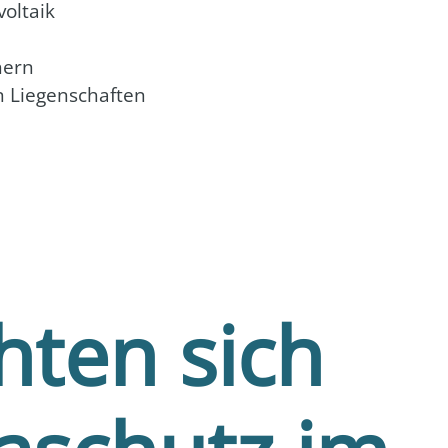
ol­ta­ik
chern
n Lie­gen­schaf­ten
hten sich