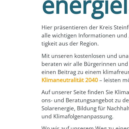
energie
Hier prä­sen­tie­ren der Kreis Ste
alle wich­ti­gen Infor­ma­tio­nen u
tig­keit aus der Regi­on.
Mit unse­ren kos­ten­lo­sen und unab
bera­ten wir alle Bür­ge­rin­nen und
einen Bei­trag zu einem kli­ma­freu
Kli­ma­neu­tra­li­tät 2040
– leis­ten m
Auf unse­rer Sei­te fin­den Sie Kli­ma
ons- und Bera­tungs­an­ge­bot zu den 
Solar­ener­gie, Bil­dung für Nach­hal­t
und Kli­ma­fol­gen­an­pas­sung.
Wo wir auf unse­rem Weg zu einem k