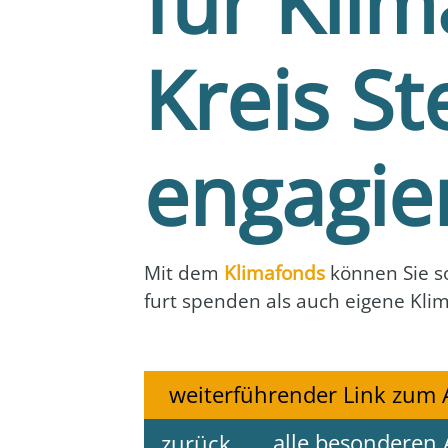
für Kli
Kreis St
engagie
Mit dem
Kli­ma­fonds
kön­nen Sie so
furt spen­den als auch eige­ne Kli­ma
weiterführender Link zum 
alle besonderen 
zurück