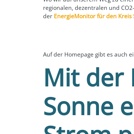
regio­na­len, dezen­tra­len und CO2-
der
Ener­gie­Mo­ni­tor für den Kreis 
Auf der Home­page gibt es auch eine
Mit der 
Sonne e