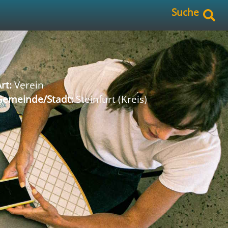
Suche
rt:
Verein
Gemeinde/Stadt:
Steinfurt (Kreis)