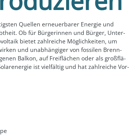
roduzieren
tigs­ten Quel­len erneu­er­ba­rer Ener­gie und
t­heit. Ob für Bür­ge­rin­nen und Bür­ger, Unter­
­ta­ik bie­tet zahl­rei­che Mög­lich­kei­ten, um
wir­ken und unab­hän­gi­ger von fos­si­len Brenn­
­nen Bal­kon, auf Frei­flä­chen oder als groß­flä­
ar­ener­gie ist viel­fäl­tig und hat zahl­rei­che Vor­
­pe