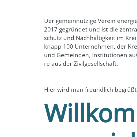
Der gemein­nüt­zi­ge Ver­ein energi
2017 gegrün­det und ist die zen­tra­l
schutz und Nach­hal­tig­keit im Krei
knapp 100 Unter­neh­men, der Kreis 
und Gemein­den, Insti­tu­tio­nen a
re aus der Zivil­ge­sell­schaft.
Hier wird man freund­lich begrüßt
Willko