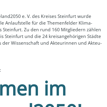
eland2050 e. V. des Krei­ses Stein­furt wur­de
e Anlauf­stel­le für die The­men­fel­der Kli­ma­
s Stein­furt. Zu den rund 160 Mit­glie­dern zäh­len
Stein­furt und die 24 kreis­an­ge­hö­ri­gen Städ­te
us der Wis­sen­schaft und Akteu­rin­nen und Akteu­
:
mmen im