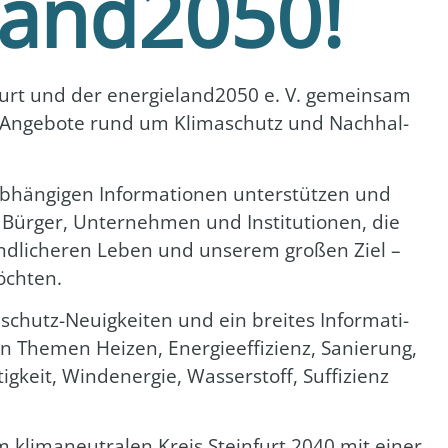
land2050!
in­furt und der energieland2050 e. V. gemein­sam
nd Ange­bo­te rund um Kli­ma­schutz und Nach­hal­
­hän­gi­gen Infor­ma­tio­nen unter­stüt­zen und
 Bür­ger, Unter­neh­men und Insti­tu­tio­nen, die
nd­li­che­ren Leben und unse­rem gro­ßen Ziel –
öch­ten.
­schutz-Neu­ig­kei­ten und ein brei­tes Infor­ma­ti­
The­men Hei­zen, Ener­gie­ef­fi­zi­enz, Sanie­rung,
ig­keit, Wind­ener­gie, Was­ser­stoff, Suf­fi­zi­enz
li­ma­neu­tra­len Kreis Stein­furt 2040 mit einer