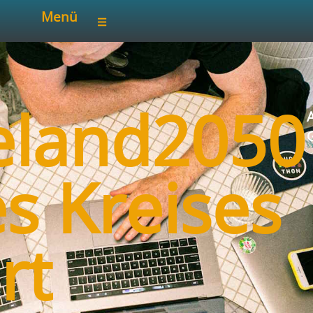
Menü
eland2050
A
es Kreises
rt