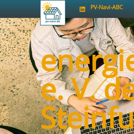
PV-Navi-ABC
energi
e. V. d
Steinfu