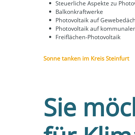
Steu­er­li­che Aspek­te zu Pho­to­v
Bal­kon­kraft­wer­ke
Pho­to­vol­ta­ik auf Gewe­be­dä­
Pho­to­vol­ta­ik auf kom­mu­na­le
Frei­flä­chen-Pho­to­vol­ta­ik
Son­ne tan­ken im Kreis Stein­furt
Sie möc