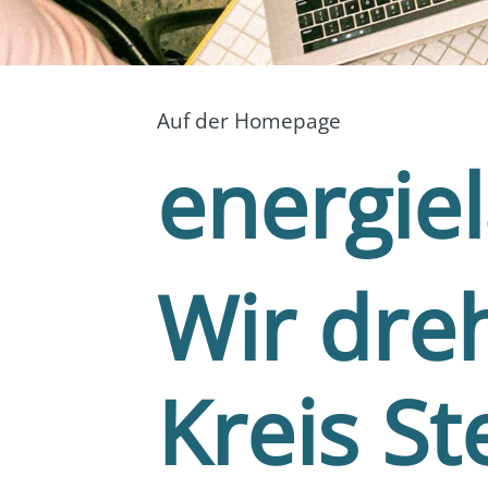
Auf der Home­page
energie
Wir dre
Kreis St