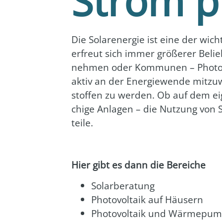
Strom p
Die Solar­ener­gie ist eine der wich­
erfreut sich immer grö­ße­rer Belieb
neh­men oder Kom­mu­nen – Pho­to­vol
aktiv an der Ener­gie­wen­de mit­zu­
stof­fen zu wer­den. Ob auf dem eige
chi­ge Anla­gen – die Nut­zung von Sol
tei­le.
Hier gibt es dann die Berei­che
Solar­be­ra­tung
Pho­to­vol­ta­ik auf Häu­sern
Pho­to­vol­ta­ik und Wär­me­pum