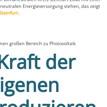
neu­tra­len Ener­gie­ver­sor­gung ste­hen, das zeigt
Stein­furt.
n gro­ßen Bereich zu Pho­to­vol­ta­ik
Kraft der
igenen