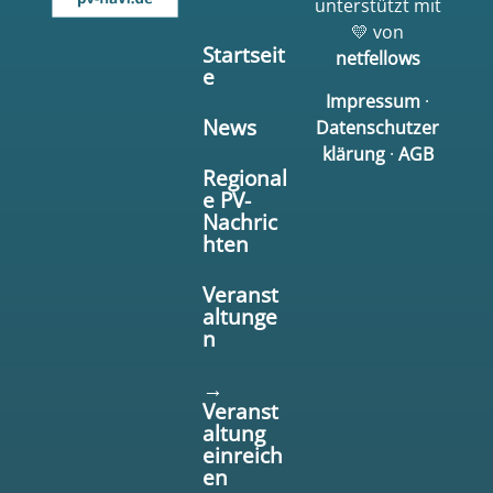
unterstützt mit
💛 von
Startseit
netfellows
e
Impressum
·
News
Datenschutzer
klärung
·
AGB
Regional
e PV-
Nachric
hten
Veranst
altunge
n
→
Veranst
altung
einreich
en