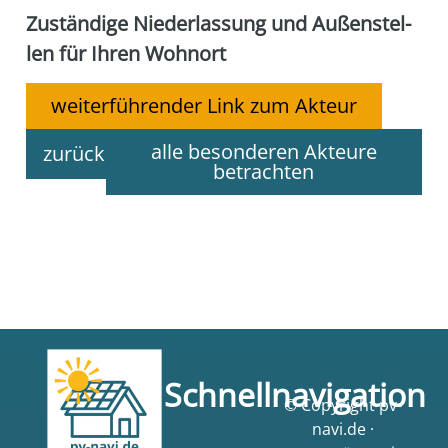
Zustän­di­ge Nie­der­las­sung und Außen­stel­
len für Ihren Wohn­ort
weiterführender Link zum Akteur
alle besonderen Akteure
zurück
betrachten
Schnellnavigation
© Copyright pv-
navi.de ·