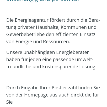
Die Ener­gie­agen­tur för­dert durch die Bera­
tung pri­va­ter Haus­hal­te, Kom­mu­nen und
Gewer­be­be­trie­be den effi­zi­en­ten Ein­satz
von Ener­gie und Res­sour­cen.
Unse­re unab­hän­gi­gen Ener­gie­be­ra­ter
haben für jeden eine pas­sen­de umwelt­
freund­li­che und kos­ten­spa­ren­de Lösung.
Durch Ein­ga­be Ihrer Post­leit­zahl fin­den Sie
von der Home­page aus auch direkt die für
Sie