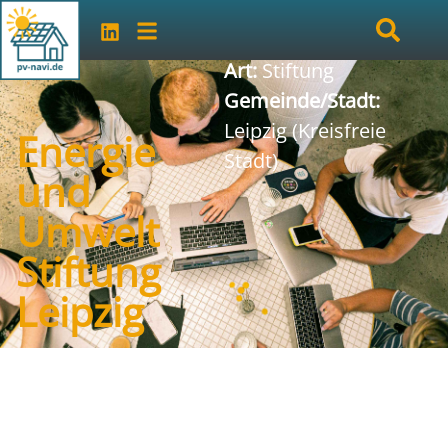
Art:
Stiftung
Gemeinde/Stadt:
Leipzig (Kreisfreie
Energie
Stadt)
und
Umwelt
Stiftung
Leipzig