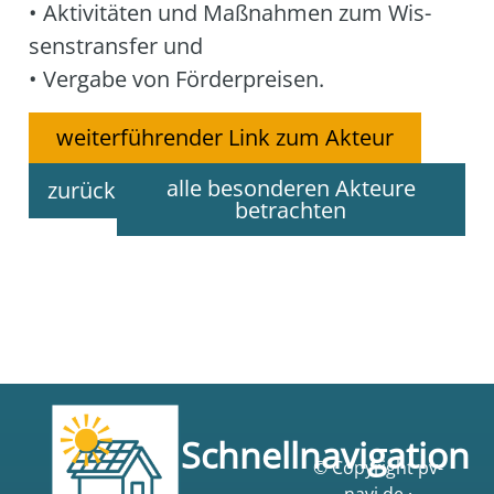
• Akti­vi­tä­ten und Maß­nah­men zum Wis­
sens­trans­fer und
• Ver­ga­be von För­der­prei­sen.
weiterführender Link zum Akteur
alle besonderen Akteure
zurück
betrachten
Schnellnavigation
© Copyright pv-
navi.de ·