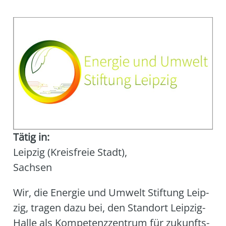
Tätig in:
Leipzig (Kreisfreie Stadt)
,
Sachsen
Wir, die Ener­gie und Umwelt Stif­tung Leip­
zig, tra­gen dazu bei, den Stand­ort Leip­zig-
Hal­le als Kom­pe­tenz­zen­trum für zukunfts­