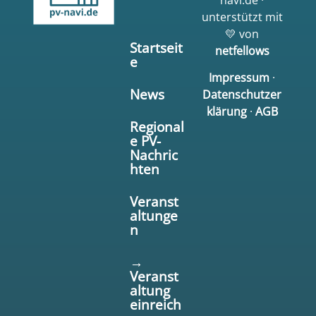
unterstützt mit
💛 von
Startseit
netfellows
e
Impressum
·
News
Datenschutzer
klärung
·
AGB
Regional
e PV-
Nachric
hten
Veranst
altunge
n
→
Veranst
altung
einreich