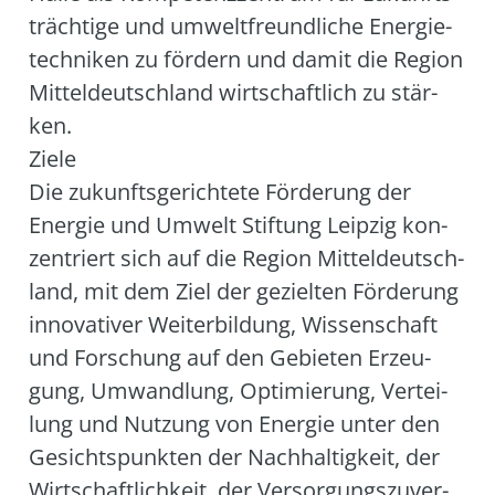
träch­ti­ge und umwelt­freund­li­che Ener­gie­
tech­ni­ken zu för­dern und damit die Regi­on
Mit­tel­deutsch­land wirt­schaft­lich zu stär­
ken.
Zie­le
Die zukunfts­ge­rich­te­te För­de­rung der
Ener­gie und Umwelt Stif­tung Leip­zig kon­
zen­triert sich auf die Regi­on Mit­tel­deutsch­
land, mit dem Ziel der geziel­ten För­de­rung
inno­va­ti­ver Wei­ter­bil­dung, Wis­sen­schaft
und For­schung auf den Gebie­ten Erzeu­
gung, Umwand­lung, Opti­mie­rung, Ver­tei­
lung und Nut­zung von Ener­gie unter den
Gesichts­punk­ten der Nach­hal­tig­keit, der
Wirt­schaft­lich­keit, der Ver­sor­gungs­zu­ver­