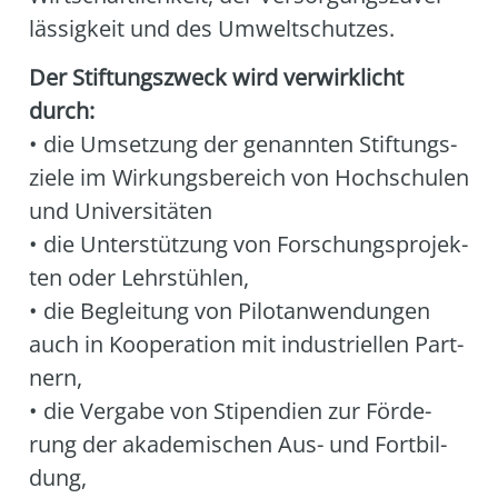
läs­sig­keit und des Umwelt­schut­zes.
Der Stif­tungs­zweck wird ver­wirk­licht
durch:
• die Umset­zung der genann­ten Stif­tungs­
zie­le im Wir­kungs­be­reich von Hoch­schu­len
und Uni­ver­si­tä­ten
• die Unter­stüt­zung von For­schungs­pro­jek­
ten oder Lehr­stüh­len,
• die Beglei­tung von Pilo­t­an­wen­dun­gen
auch in Koope­ra­ti­on mit indus­tri­el­len Part­
nern,
• die Ver­ga­be von Sti­pen­di­en zur För­de­
rung der aka­de­mi­schen Aus- und Fort­bil­
dung,