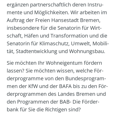
ergän­zen part­ner­schaft­lich deren Instru­
men­te und Mög­lich­kei­ten. Wir arbei­ten im
Auf­trag der Frei­en Han­se­stadt Bre­men,
ins­be­son­de­re für die Sena­to­rin für Wirt­
schaft, Häfen und Trans­for­ma­ti­on und die
Sena­to­rin für Kli­ma­schutz, Umwelt, Mobi­li­
tät, Stadt­ent­wick­lung und Woh­nungs­bau.
Sie möch­ten Ihr Wohn­ei­gen­tum för­dern
las­sen? Sie möch­ten wis­sen, wel­che För­
der­pro­gram­me von den Bun­des­pro­gram­
men der KfW und der BAFA bis zu den För­
der­pro­gram­men des Lan­des Bre­men und
den Pro­gram­men der BAB- Die För­der­
bank für Sie die Rich­ti­gen sind?