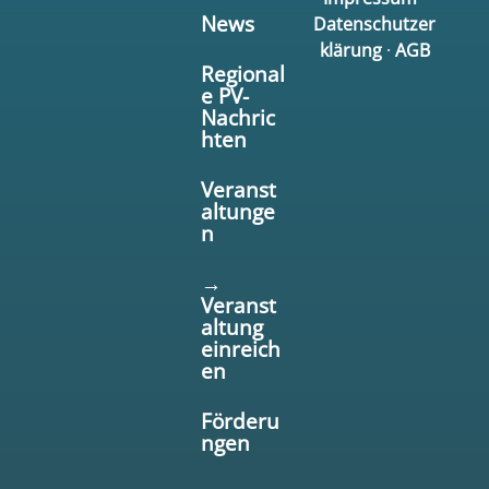
News
Datenschutzer
klärung
·
AGB
Regional
e PV-
Nachric
hten
Veranst
altunge
n
→
Veranst
altung
einreich
en
Förderu
ngen