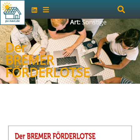
Art:
Sonstige
Der
BREMER
FÖRDERLOTSE