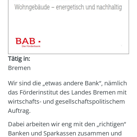
Tätig in:
Bremen
Wir sind die „etwas ande­re Bank“, näm­lich
das För­der­insti­tut des Lan­des Bre­men mit
wirt­schafts- und gesell­schafts­po­li­ti­schem
Auf­trag.
Dabei arbei­ten wir eng mit den „rich­ti­gen“
Ban­ken und Spar­kas­sen zusam­men und