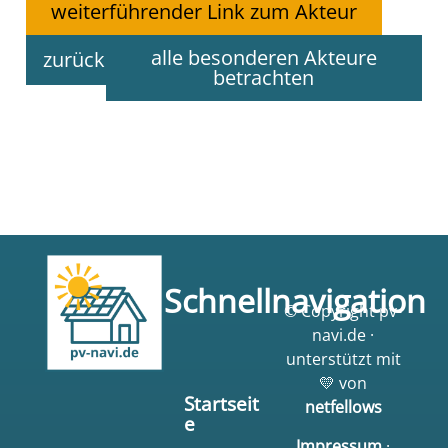
weiterführender Link zum Akteur
alle besonderen Akteure
zurück
betrachten
Schnellnavigation
© Copyright pv-
navi.de ·
unterstützt mit
💛 von
Startseit
netfellows
e
Impressum
·