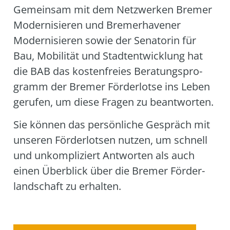
Gemein­sam mit dem Netz­wer­ken Bre­mer
Moder­ni­sie­ren und Bre­mer­ha­ve­ner
Moder­ni­sie­ren sowie der Sena­to­rin für
Bau, Mobi­li­tät und Stadt­ent­wick­lung hat
die BAB das kos­ten­frei­es Bera­tungs­pro­
gramm der Bre­mer För­der­lot­se ins Leben
geru­fen, um die­se Fra­gen zu beant­wor­ten.
Sie kön­nen das per­sön­li­che Gespräch mit
unse­ren För­der­lot­sen nut­zen, um schnell
und unkom­pli­ziert Ant­wor­ten als auch
einen Über­blick über die Bre­mer För­der­
land­schaft zu erhal­ten.