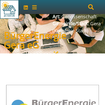
Art:
Genossenschaft
Gemeinde/Stadt:
Gera
(Kreisfreie Stadt)
BürgerEnergie
Gera eG