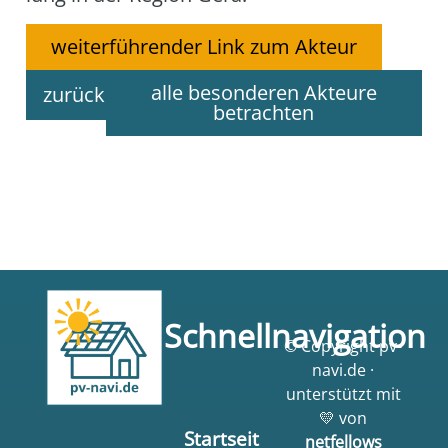
weiterführender Link zum Akteur
alle besonderen Akteure
zurück
betrachten
Schnellnavigation
© Copyright pv-
navi.de ·
unterstützt mit
💛 von
Startseit
netfellows