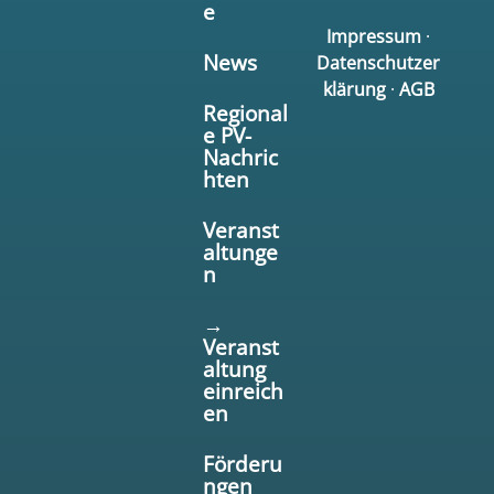
e
Impressum
·
News
Datenschutzer
klärung
·
AGB
Regional
e PV-
Nachric
hten
Veranst
altunge
n
→
Veranst
altung
einreich
en
Förderu
ngen