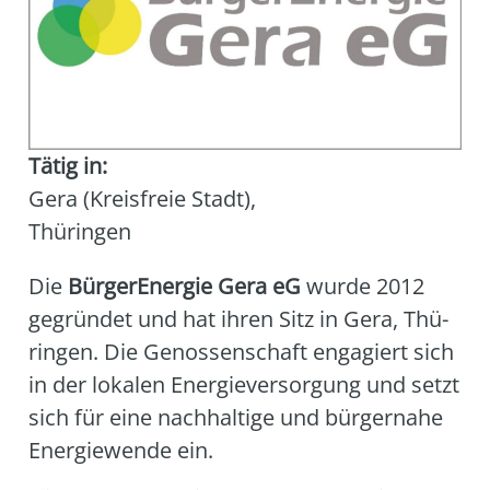
Tätig in:
Gera (Kreisfreie Stadt)
,
Thüringen
Die
Bür­ger­En­er­gie Gera eG
wur­de 2012
gegrün­det und hat ihren Sitz in Gera, Thü­
rin­gen. Die Genos­sen­schaft enga­giert sich
in der loka­len Ener­gie­ver­sor­gung und setzt
sich für eine nach­hal­ti­ge und bür­ger­na­he
Ener­gie­wen­de ein.