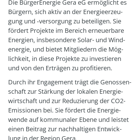
Die Bür­ger­En­er­gie Gera eG ermög­licht es
Bür­gern, sich aktiv an der Ener­gie­er­zeu­
gung und ‑ver­sor­gung zu betei­li­gen. Sie
för­dert Pro­jek­te im Bereich erneu­er­ba­re
Ener­gien, ins­be­son­de­re Solar- und Wind­
ener­gie, und bie­tet Mit­glie­dern die Mög­
lich­keit, in die­se Pro­jek­te zu inves­tie­ren
und von den Erträ­gen zu pro­fi­tie­ren.
Durch ihr Enga­ge­ment trägt die Genos­sen­
schaft zur Stär­kung der loka­len Ener­gie­
wirt­schaft und zur Redu­zie­rung der CO2-
Emis­sio­nen bei. Sie för­dert die Ener­gie­
wen­de auf kom­mu­na­ler Ebe­ne und leis­tet
einen Bei­trag zur nach­hal­ti­gen Ent­wick­
lung in der Regi­on Gera.