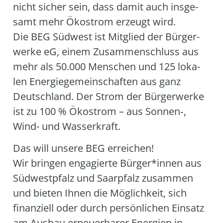
nicht sicher sein, dass damit auch ins­ge­
samt mehr Öko­strom erzeugt wird.
Die BEG Süd­west ist Mit­glied der Bür­ger­
wer­ke eG, einem Zusam­men­schluss aus
mehr als 50.000 Men­schen und 125 loka­
len Ener­gie­ge­mein­schaf­ten aus ganz
Deutsch­land. Der Strom der Bür­ger­wer­ke
ist zu 100 % Öko­strom – aus Sonnen‑,
Wind- und Was­ser­kraft.
Das will unse­re BEG errei­chen!
Wir brin­gen enga­gier­te Bürger*innen aus
Süd­west­pfalz und Saar­pfalz zusam­men
und bie­ten Ihnen die Mög­lich­keit, sich
finan­zi­ell oder durch per­sön­li­chen Ein­satz
am Aus­bau erneu­er­ba­rer Ener­gien in