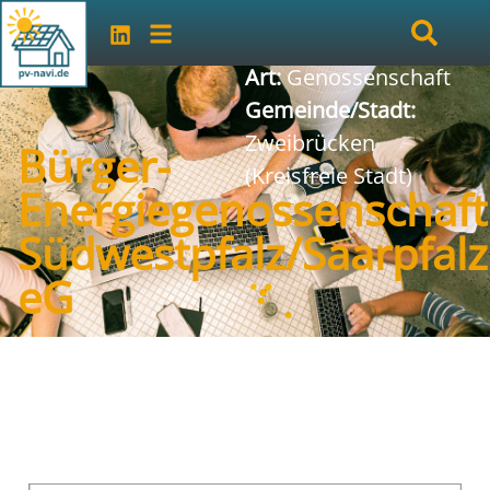
Art:
Genossenschaft
Gemeinde/Stadt:
Zweibrücken
Bürger-
(Kreisfreie Stadt)
Energiegenossenschaft
Südwestpfalz/Saarpfalz
eG