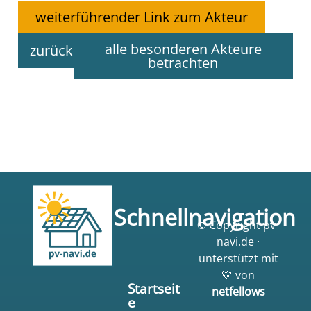
weiterführender Link zum Akteur
alle besonderen Akteure
zurück
betrachten
Schnellnavigation
© Copyright pv-
navi.de ·
unterstützt mit
💛 von
Startseit
netfellows
e