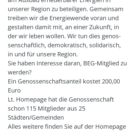
unse­rer Regi­on zu betei­li­gen. Gemein­sam
trei­ben wir die Ener­gie­wen­de vor­an und
gestal­ten damit mit, an einer Zukunft, in
der wir leben wol­len. Wir tun dies genos­
sen­schaft­lich, demo­kra­tisch, soli­da­risch,
in und für unse­re Regi­on.
Sie haben Inter­es­se dar­an, BEG-Mit­glied zu
wer­den?
Ein Genos­sen­schafts­an­teil kos­tet 200,00
Euro
Lt. Home­page hat die Genos­sen­schaft
schon 115 Mit­glie­der aus 25
Städten/Gemeinden
Alles wei­te­re fin­den Sie auf der Home­page