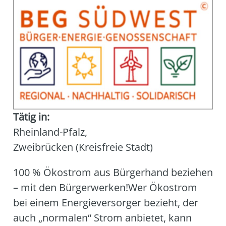
Tätig in:
Rheinland-Pfalz
,
Zweibrücken (Kreisfreie Stadt)
100 % Öko­strom aus Bür­ger­hand bezie­hen
– mit den Bürgerwerken!Wer Öko­strom
bei einem Ener­gie­ver­sor­ger bezieht, der
auch „nor­ma­len“ Strom anbie­tet, kann