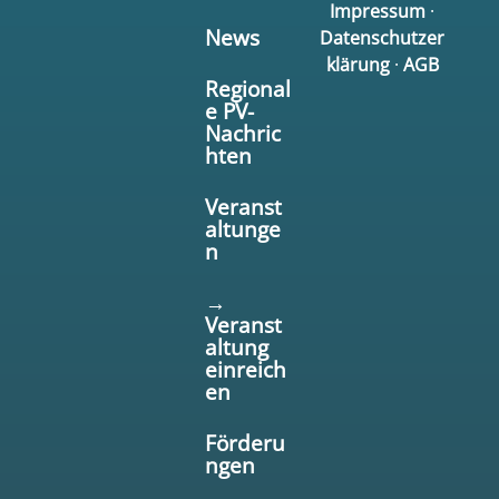
Impressum
·
News
Datenschutzer
klärung
·
AGB
Regional
e PV-
Nachric
hten
Veranst
altunge
n
→
Veranst
altung
einreich
en
Förderu
ngen